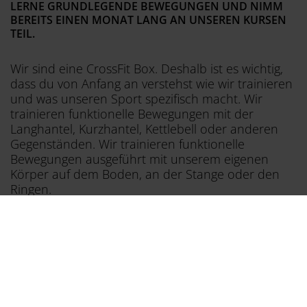
LERNE GRUNDLEGENDE BEWEGUNGEN UND NIMM
BEREITS EINEN MONAT LANG AN UNSEREN KURSEN
TEIL.
Wir sind eine CrossFit Box. Deshalb ist es wichtig,
dass du von Anfang an verstehst wie wir trainieren
und was unseren Sport spezifisch macht. Wir
trainieren funktionelle Bewegungen mit der
Langhantel, Kurzhantel, Kettlebell oder anderen
Gegenständen. Wir trainieren funktionelle
Bewegungen ausgeführt mit unserem eigenen
Körper auf dem Boden, an der Stange oder den
Ringen.
Darum ist es sehr wichtig, dass du von Beginn an
ein technisches Bewegungsverständnis entwickelst.
Unsere On-Ramp Workshops bereiten dich auf alle
spezifischen Bewegungen vor. In vier Einheiten
lernst du grundlegende Bewegungen im Umgang
mit der Langhantel und der Kettlebell sowie